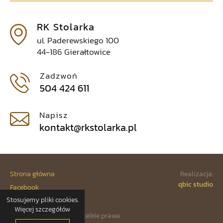
RK Stolarka
ul. Paderewskiego 100
44-186 Gierałtowice
Zadzwoń
504 424 611
Napisz
kontakt@rkstolarka.pl
Strona główna
Realizacja:
qbic studio
Facebook
Stosujemy pliki cookies.
Polityka prywatności
Więcej szczegółów
© 2026
RK Stolarka.
Wszelkie prawa